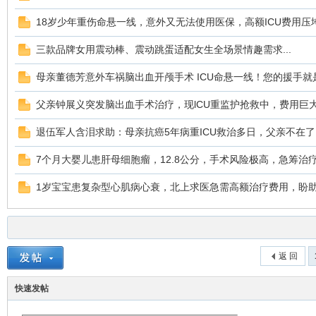
18岁少年重伤命悬一线，意外又无法使用医保，高额ICU费用压
三款品牌女用震动棒、震动跳蛋适配女生全场景情趣需求...
母亲董德芳意外车祸脑出血开颅手术 ICU命悬一线！您的援手就
父亲钟展义突发脑出血手术治疗，现lCU重监护抢救中，费用巨
退伍军人含泪求助：母亲抗癌5年病重ICU救治多日，父亲不在
7个月大婴儿患肝母细胞瘤，12.8公分，手术风险极高，急筹治
1岁宝宝患复杂型心肌病心衰，北上求医急需高额治疗费用，盼
返 回
快速发帖