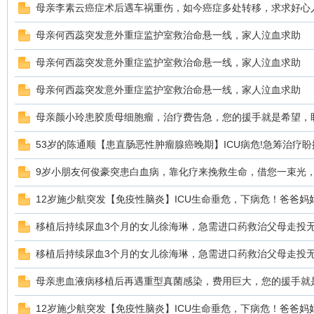
母亲李素云癌症术后遇车祸重伤，如今癌症多处转移，求求好心
母亲何西蕊突发意外重症监护室救治命悬一线，家人泣血求助
母亲何西蕊突发意外重症监护室救治命悬一线，家人泣血求助
鼠
母亲何西蕊突发意外重症监护室救治命悬一线，家人泣血求助
母亲颜小玲患胶质母细胞瘤，治疗费告急，您的援手就是希望，
53岁的陈通顺【患直肠恶性肿瘤腺癌晚期】ICU病危!急筹治疗盼
9岁小朋友何俊豪突患白血病，靠化疗来挽救生命，借您一束光
12岁施少航突发【免疫性脑炎】ICU生命垂危，下病危！爸爸妈
窝
移植后持续尿血3个月的女儿徐海琳，急需进口药救治父母走投
移植后持续尿血3个月的女儿徐海琳，急需进口药救治父母走投
母亲患血液病移植后再遇重型真菌感染，费用巨大，您的援手就
12岁施少航突发【免疫性脑炎】ICU生命垂危，下病危！爸爸妈