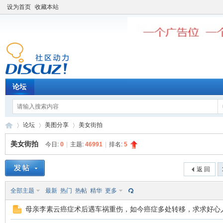
设为首页
收藏本站
论坛
论坛
美图分享
美女街拍
美女街拍
今日:
0
|
主题:
46991
|
排名:
5
老
»
›
›
返 回
全部主题
最新
热门
热帖
精华
更多
母亲李素云癌症术后遇车祸重伤，如今癌症多处转移，求求好心