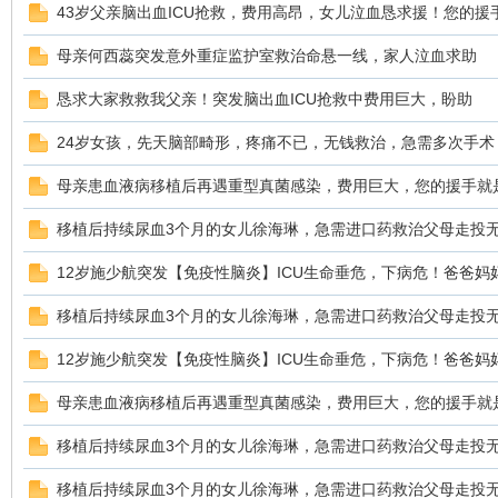
43岁父亲脑出血ICU抢救，费用高昂，女儿泣血恳求援！您的援
母亲何西蕊突发意外重症监护室救治命悬一线，家人泣血求助
恳求大家救救我父亲！突发脑出血ICU抢救中费用巨大，盼助
鼠
24岁女孩，先天脑部畸形，疼痛不已，无钱救治，急需多次手术
母亲患血液病移植后再遇重型真菌感染，费用巨大，您的援手就
移植后持续尿血3个月的女儿徐海琳，急需进口药救治父母走投
12岁施少航突发【免疫性脑炎】ICU生命垂危，下病危！爸爸妈
移植后持续尿血3个月的女儿徐海琳，急需进口药救治父母走投
窝
12岁施少航突发【免疫性脑炎】ICU生命垂危，下病危！爸爸妈
母亲患血液病移植后再遇重型真菌感染，费用巨大，您的援手就
移植后持续尿血3个月的女儿徐海琳，急需进口药救治父母走投
移植后持续尿血3个月的女儿徐海琳，急需进口药救治父母走投