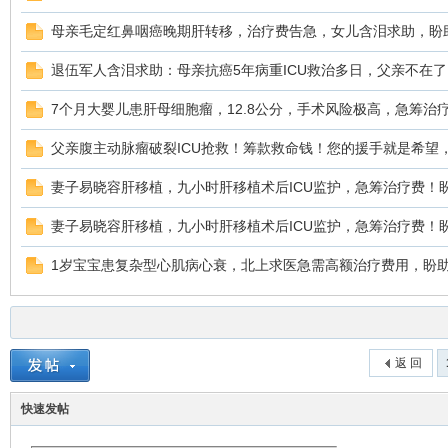
母亲毛定红鼻咽癌晚期肝转移，治疗费告急，女儿含泪求助，盼
退伍军人含泪求助：母亲抗癌5年病重ICU救治多日，父亲不在
7个月大婴儿患肝母细胞瘤，12.8公分，手术风险极高，急筹治
父亲腹主动脉瘤破裂ICU抢救！筹款救命钱！您的援手就是希望
妻子易晓容肝移植，九小时肝移植术后ICU监护，急筹治疗费！
妻子易晓容肝移植，九小时肝移植术后ICU监护，急筹治疗费！
1岁宝宝患复杂型心肌病心衰，北上求医急需高额治疗费用，盼
返 回
快速发帖