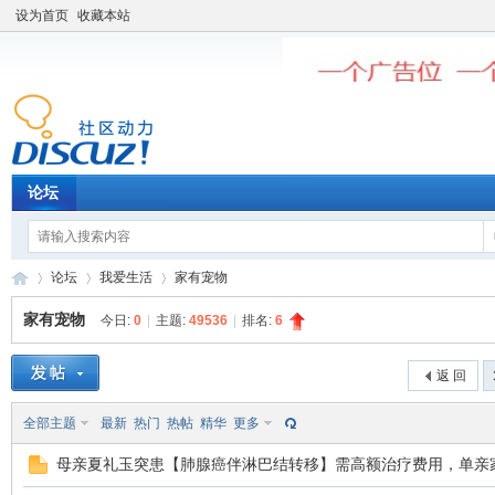
设为首页
收藏本站
论坛
论坛
我爱生活
家有宠物
家有宠物
今日:
0
|
主题:
49536
|
排名:
6
老
»
›
›
返 回
全部主题
最新
热门
热帖
精华
更多
母亲夏礼玉突患【肺腺癌伴淋巴结转移】需高额治疗费用，单亲