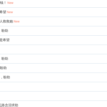
命钱！
New
希望
New
人救救她
New
，盼助
是希望
，盼助
，盼助
术，盼助
无路含泪求助