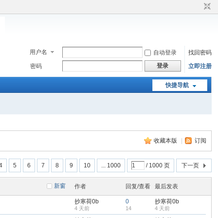
用户名
自动登录
找回密码
登录
密码
立即注册
快捷导航
收藏本版
|
订阅
4
5
6
7
8
9
10
... 1000
/ 1000 页
下一页
新窗
作者
回复/查看
最后发表
抄寒荷0b
0
抄寒荷0b
4 天前
14
4 天前