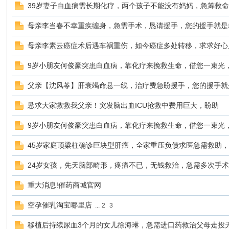
39岁妻子白血病需长期化疗，两个孩子不能没有妈妈，急筹救
母亲李当春不幸重疾缠身，急需手术，恳请援手，您的援手就是
母亲李素云癌症术后遇车祸重伤，如今癌症多处转移，求求好心
鼠
9岁小朋友何俊豪突患白血病，靠化疗来挽救生命，借您一束光
父亲【沈风苓】肝衰竭命悬一线，治疗费急盼援手，您的援手就
恳求大家救救我父亲！突发脑出血ICU抢救中费用巨大，盼助
9岁小朋友何俊豪突患白血病，靠化疗来挽救生命，借您一束光
45岁家庭顶梁柱确诊巨块型肝癌，全家重压负债求医急需救助
窝
24岁女孩，先天脑部畸形，疼痛不已，无钱救治，急需多次手
重大消息!催药商城官网
空孕催乳淘宝哪里店
...
2
3
移植后持续尿血3个月的女儿徐海琳，急需进口药救治父母走投