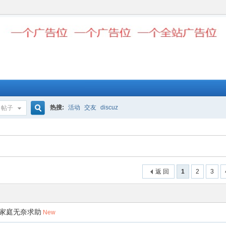
热搜:
活动
交友
discuz
帖子
搜
索
返 回
1
2
3
家庭无奈求助
New