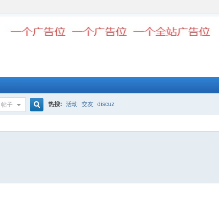
热搜:
活动
交友
discuz
帖子
搜
索