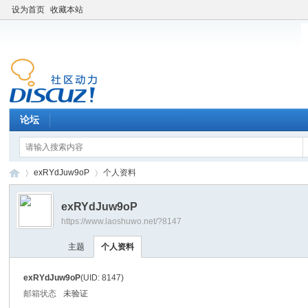
设为首页
收藏本站
论坛
exRYdJuw9oP
个人资料
exRYdJuw9oP
https://www.laoshuwo.net/?8147
老
›
›
主题
个人资料
exRYdJuw9oP
(UID: 8147)
邮箱状态
未验证