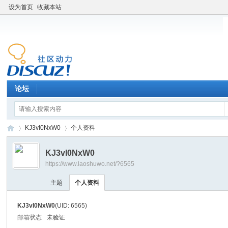
设为首页
收藏本站
论坛
KJ3vI0NxW0
个人资料
KJ3vI0NxW0
https://www.laoshuwo.net/?6565
老
›
›
主题
个人资料
KJ3vI0NxW0
(UID: 6565)
邮箱状态
未验证