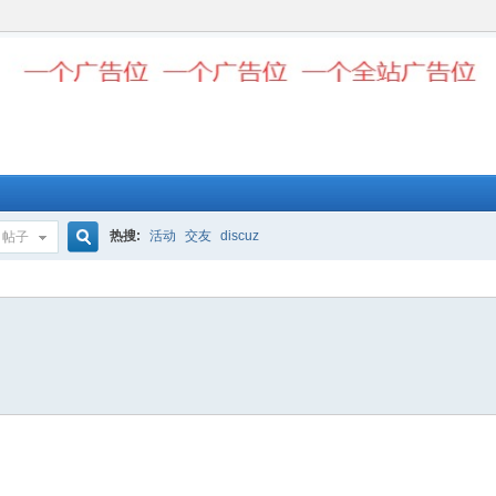
热搜:
活动
交友
discuz
帖子
搜
索