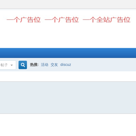
热搜:
活动
交友
discuz
帖子
搜
索