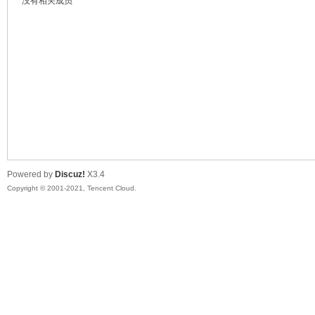
没有相关成员
鼠
Powered by
Discuz!
X3.4
Copyright © 2001-2021, Tencent Cloud.
窝