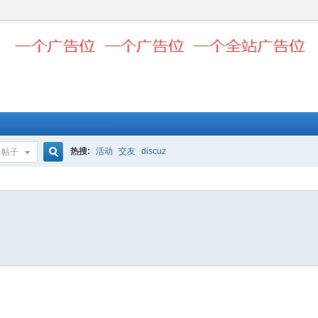
热搜:
活动
交友
discuz
帖子
搜
索