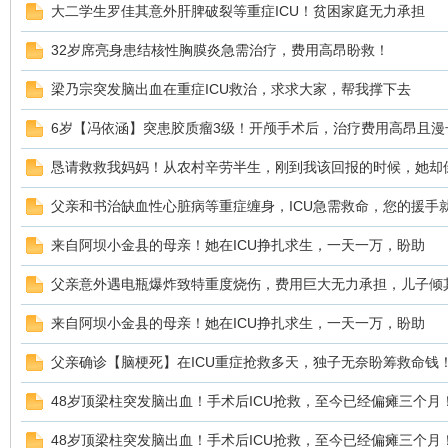
大二学生罗佳其意外肝脾破裂等重症ICU！贫困家庭无力承担
32岁席亮身患结核性胸膜炎急需治疗，费用高昂盼救！
梁乃宗突发脑出血在重症ICU救治，求求大家，帮我撑下去
鼠
6岁【冯依涵】突患胶质瘤3级！开颅手术后，治疗费用高昂且漫
恳请救救我妈妈！从农村辛劳半生，刚到我该回报的时候，她却倒
父亲和书治缺血性心脏病等重症缠身，ICU急需救命，您的援手
来自阿坝小金县的母亲！她在ICU挣扎求生，一天一万，盼助
父亲意外遇电瓶爆炸致特重度烧伤，费用巨大无力承担，儿子倾
窝
来自阿坝小金县的母亲！她在ICU挣扎求生，一天一万，盼助
父亲确诊【脑梗死】在ICU重症抢救多天，独子无奈盼筹救命钱
48岁顶梁柱突发脑出血！手术后ICU抢救，至今已经偏瘫三个月
48岁顶梁柱突发脑出血！手术后ICU抢救，至今已经偏瘫三个月