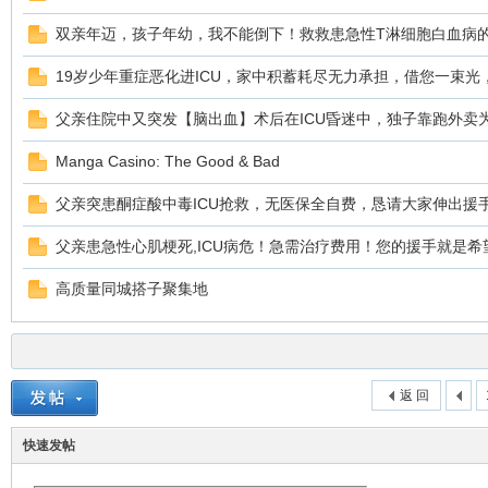
双亲年迈，孩子年幼，我不能倒下！救救患急性T淋细胞白血病
19岁少年重症恶化进ICU，家中积蓄耗尽无力承担，借您一束光
父亲住院中又突发【脑出血】术后在ICU昏迷中，独子靠跑外卖
Manga Casino: The Good & Bad
父亲突患酮症酸中毒ICU抢救，无医保全自费，恳请大家伸出援
父亲患急性心肌梗死,ICU病危！急需治疗费用！您的援手就是希
高质量同城搭子聚集地
返 回
快速发帖