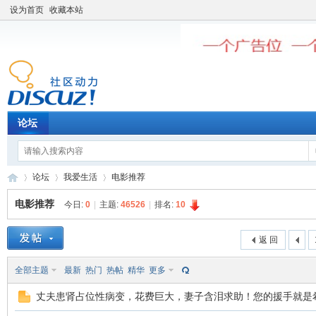
设为首页
收藏本站
论坛
论坛
我爱生活
电影推荐
电影推荐
今日:
0
|
主题:
46526
|
排名:
10
老
»
›
›
返 回
全部主题
最新
热门
热帖
精华
更多
丈夫患肾占位性病变，花费巨大，妻子含泪求助！您的援手就是