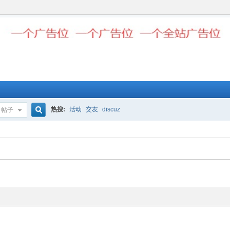
热搜:
活动
交友
discuz
帖子
搜
索