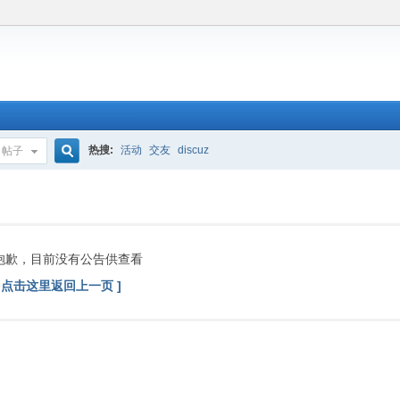
热搜:
活动
交友
discuz
帖子
搜
索
抱歉，目前没有公告供查看
[ 点击这里返回上一页 ]