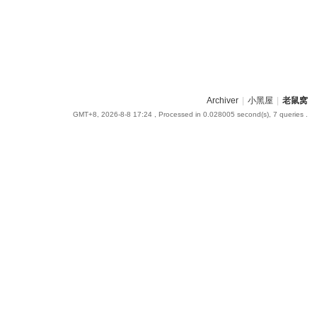
Archiver
|
小黑屋
|
老鼠窝
GMT+8, 2026-8-8 17:24
, Processed in 0.028005 second(s), 7 queries .