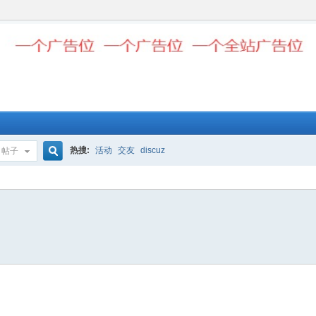
热搜:
活动
交友
discuz
帖子
搜
索