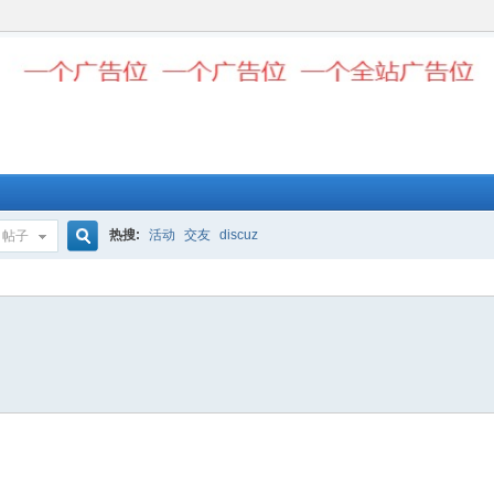
热搜:
活动
交友
discuz
帖子
搜
索