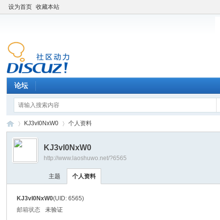
设为首页
收藏本站
论坛
KJ3vI0NxW0
个人资料
KJ3vI0NxW0
http://www.laoshuwo.net/?6565
老
›
›
主题
个人资料
KJ3vI0NxW0
(UID: 6565)
邮箱状态
未验证