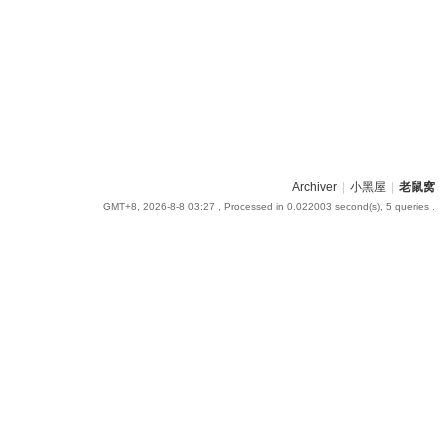
Archiver
|
小黑屋
|
老鼠窝
GMT+8, 2026-8-8 03:27
, Processed in 0.022003 second(s), 5 queries .