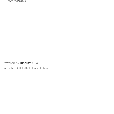
没有相关成员
鼠
Powered by
Discuz!
X3.4
Copyright © 2001-2021, Tencent Cloud.
窝