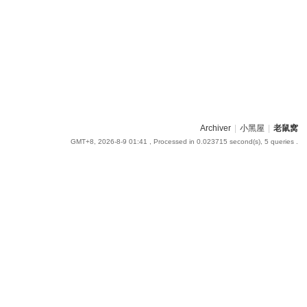
Archiver
|
小黑屋
|
老鼠窝
GMT+8, 2026-8-9 01:41
, Processed in 0.023715 second(s), 5 queries .