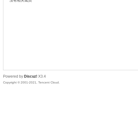
没有相关成员
鼠
Powered by
Discuz!
X3.4
Copyright © 2001-2021, Tencent Cloud.
窝