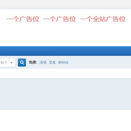
热搜:
活动
交友
discuz
帖子
搜
索